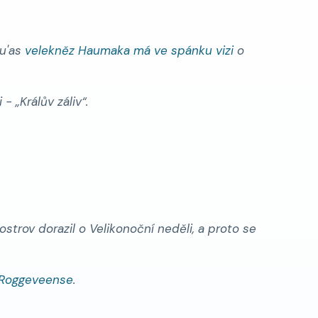
tu'as
velekněz
Haumaka
má ve spánku vizi
o
i
-
Králův záliv
.
ostrov dorazil o Velikonoční neděli, a proto se
 Roggeveense
.