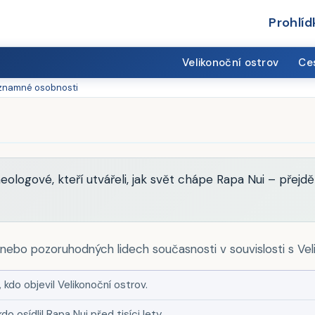
Prohlíd
Velikonoční ostrov
Ces
znamné osobnosti
heologové, kteří utvářeli, jak svět chápe Rapa Nui – přej
 nebo pozoruhodných lidech současnosti v souvislosti s Ve
, kdo objevil Velikonoční ostrov.
do osídlil Rapa Nui před tisíci lety.