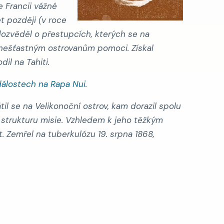
e Francii vážné
t později (v roce
dozvěděl o přestupcích, kterých se na
 nešťastným ostrovanům pomoci. Získal
il na Tahiti.
dálostech na Rapa Nui
.
átil se na Velikonoční ostrov, kam dorazil spolu
l strukturu misie. Vzhledem k jeho těžkým
 Zemřel na tuberkulózu 19. srpna 1868,