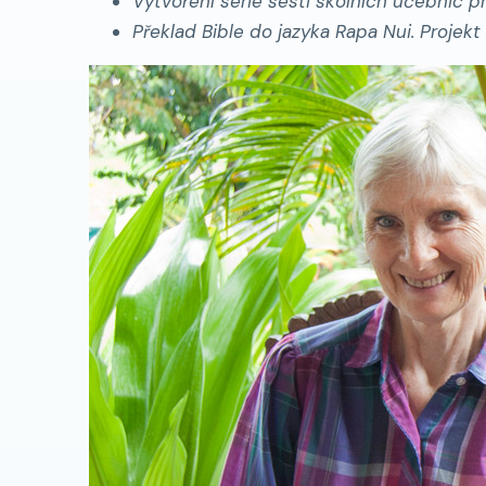
Vytvoření série šesti školních učebnic p
Překlad Bible do jazyka Rapa Nui. Projekt z