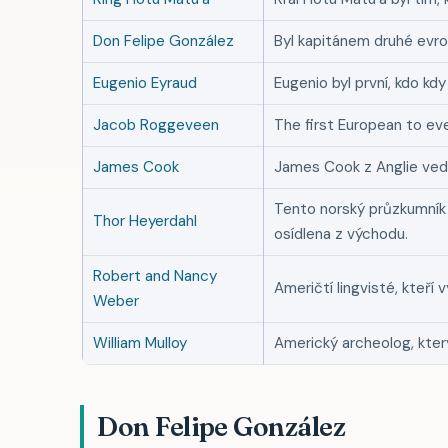
Don Felipe González
Byl kapitánem druhé evro
Eugenio Eyraud
Eugenio byl první, kdo kdy
Jacob Roggeveen
The first European to eve
James Cook
James Cook z Anglie vedl 
Tento norský průzkumník a
Thor Heyerdahl
osídlena z východu.
Robert and Nancy
Američtí lingvisté, kteří 
Weber
William Mulloy
Americký archeolog, kter
Don Felipe González