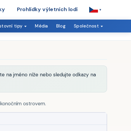
ky
Prohlídky výletních lodí
▾
tovní tipy
Média
Blog
Společnost
děte na jméno níže nebo sledujte odkazy na
likonočním ostrovem.