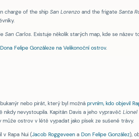
in charge of the ship
San Lorenzo
and the frigate
Santa Ro
vníky.
le
San Carlos
. Existuje několik starých map, kde se název
 Dona Felipe Gonzáleze na Velikonoční ostrov
.
 bukanýr nebo pirát, který byl možná
prvním, kdo objevil Ra
vě nikdy nevystoupila. Kapitán Davis a jeho vypravěč
Lionel
ky může ostrov v létě vypadat jako písek ze sušené trávy.
l v Rapa Nui (
Jacob Roggeveen
a
Don Felipe González
), 