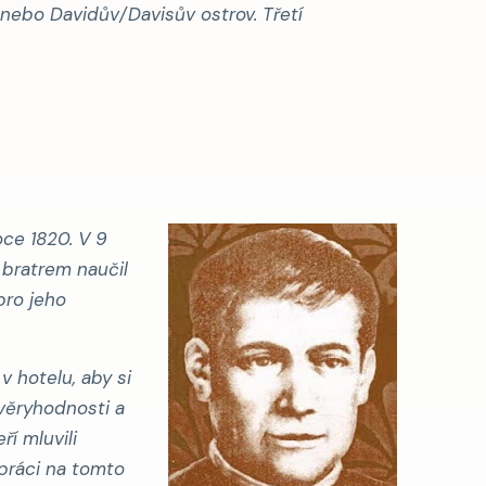
nebo
Davidův/Davisův ostrov
. Třetí
oce 1820. V 9
 bratrem naučil
pro jeho
v hotelu, aby si
ůvěryhodnosti a
ří mluvili
upráci na tomto