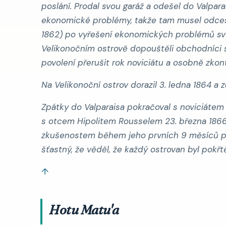
poslání. Prodal svou garáž a odešel do Valpara
ekonomické problémy, takže tam musel odcesto
1862) po vyřešení ekonomických problémů své 
Velikonočním ostrově dopouštěli obchodníci 
povolení přerušit rok noviciátu a osobně zkont
Na Velikonoční ostrov dorazil 3. ledna 1864 a
Zpátky do Valparaisa pokračoval s noviciátem a 
s otcem Hipolitem Rousselem 23. března 1866. 
zkušenostem během jeho prvních 9 měsíců poby
šťastný, že věděl, že každý ostrovan byl pokřt
↑
Hotu Matu'a