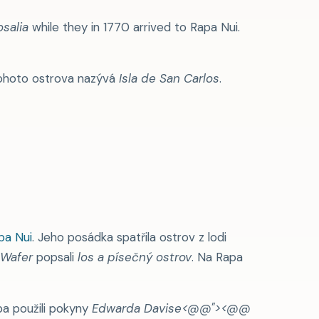
salia
while they in 1770 arrived to Rapa Nui.
 tohoto ostrova nazývá
Isla de San Carlos
.
pa Nui
. Jeho posádka spatřila ostrov z lodi
 Wafer
popsali
los a písečný ostrov
. Na Rapa
oba použili pokyny
Edwarda Davise<@@"><@@