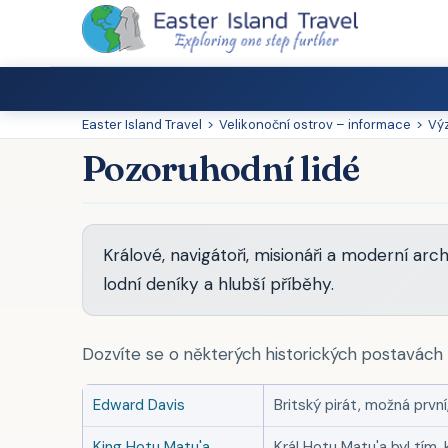
Easter Island Travel
>
Velikonoční ostrov – informace
>
Vý
Pozoruhodní lidé
Králové, navigátoři, misionáři a moderní arc
lodní deníky a hlubší příběhy.
Dozvíte se o některých historických postavách
Edward Davis
Britský pirát, možná první
King Hotu Matu'a
Král Hotu Matu'a byl tím, k