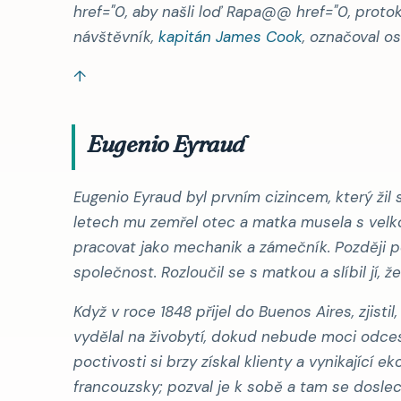
href="0, aby našli loď Rapa@@ href="0, protok
návštěvník,
kapitán James Cook
, označoval o
↑
Eugenio Eyraud
Eugenio Eyraud byl prvním cizincem, který žil s
letech mu zemřel otec a matka musela s velko
pracovat jako mechanik a zámečník. Později po
společnost. Rozloučil se s matkou a slíbil jí, 
Když v roce 1848 přijel do Buenos Aires, zjisti
vydělal na živobytí, dokud nebude moci odces
poctivosti si brzy získal klienty a vynikající 
francouzsky; pozval je k sobě a tam se doslechl