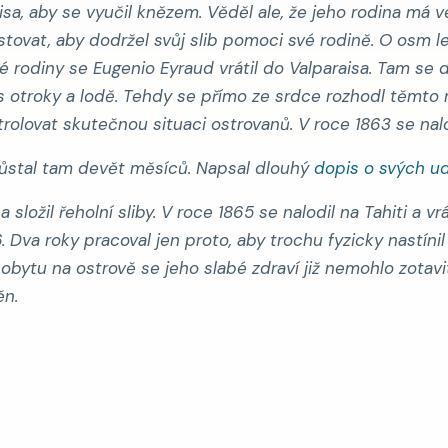
isa, aby se vyučil knězem. Věděl ale, že jeho rodina má v
vat, aby dodržel svůj slib pomoci své rodině. O osm le
rodiny se Eugenio Eyraud vrátil do Valparaisa. Tam se 
s otroky a lodě. Tehdy se přímo ze srdce rozhodl těmto
rolovat skutečnou situaci ostrovanů. V roce 1863 se nalod
 zůstal tam devět měsíců. Napsal dlouhý
dopis o svých u
složil řeholní sliby. V roce 1865 se nalodil na Tahiti a vr
Dva roky pracoval jen proto, aby trochu fyzicky nastíni
tu na ostrově se jeho slabé zdraví již nemohlo zotavit.
ěn.