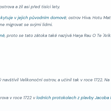
rova a žil asi před tisíci lety.
skytuje v jejich původním domově
; ostrov Hiva. Hotu Ma
e migrovat se svými lidmi.
ně
, proto se tato zátoka také nazývá
Haŋa Rau O Te 'Arik
vštívil Velikonoční ostrov, a učinil tak v roce 1722. Na 
trova v roce 1722 v
lodních protokolech z plavby Jacoba