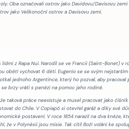
oly. Oba označovali ostrov jako
Davidovu/Davisovu zemi
strov jako
Velikonoční ostrov
a
Davisovu zemi
.
 lidmi z Rapa Nui. Narodil se ve Francii (Saint-Bonet) v r
u obětí vychovat 6 dětí. Eugenio se se svým nejstarším
tkal jednoho Argentince, který ho pozval, aby pracoval 
že se brzy vrátí s penězi na pomoc jeho rodině.
l, že taková práce neexistuje a musel pracovat jako číšník 
tovat do Chile. V Copiapó si otevřel garáž a díky své d
ekonomické postavení. V roce 1854 narazil na dva kněze, kte
, že v Polynésii jsou misie. Tak cítil Boží volání ke spol