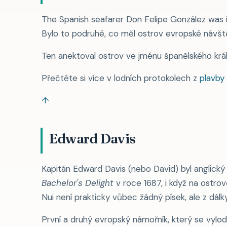
The Spanish seafarer Don Felipe González was 
Bylo to podruhé, co měl ostrov evropské návště
Ten anektoval ostrov ve jménu španělského krá
Přečtěte si více v lodních protokolech z
plavby
↑
Edward Davis
Kapitán Edward Davis (nebo David) byl anglický
Bachelor's Delight
v roce 1687, i když na ostro
Nui není prakticky vůbec žádný písek, ale z dál
První a druhý evropský námořník, který se vylodi