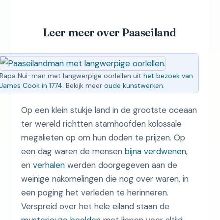
Leer meer over Paaseiland
Rapa Nui-man met langwerpige oorlellen uit
het bezoek van
James Cook in 1774
. Bekijk meer
oude kunstwerken
.
Op een klein stukje land in de grootste oceaan
ter wereld richtten stamhoofden kolossale
megalieten op om hun doden te prijzen. Op
een dag waren de mensen
bijna verdwenen
,
en
verhalen
werden doorgegeven aan de
weinige nakomelingen die nog over waren, in
een poging het verleden te herinneren.
Verspreid over het hele eiland staan ​​de
mysterieuze beelden
met lippen voor altijd