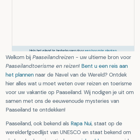
Vertrekken
Help het eiland te herbebossen door
een boom te planten
.
Welkom bij
Paaseilandreizen
- uw ultieme bron voor
dingen
.
Paaseilandtoerisme en reizen
!
Bent u een reis aan
het plannen
naar de Navel van de Wereld? Ontdek
hier alles wat u moet weten over reizen en toerisme
voor uw vakantie op Paaseiland. Wij nodigen je uit om
samen met ons de eeuwenoude mysteries van
Paaseiland te ontdekken!
Paaseiland, ook bekend als
Rapa Nui
, staat op de
werelderfgoedlijst van UNESCO en staat bekend om