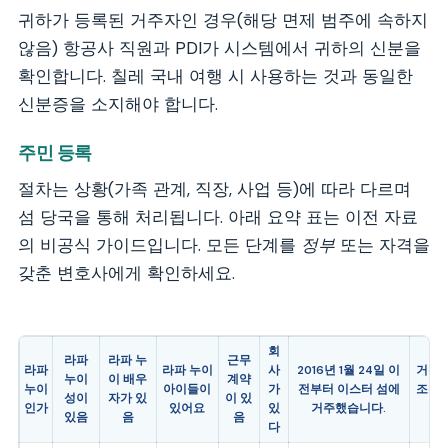
귀하가 등록된 거주자인 경우(해당 면제 범주에 속하지
않음) 항공사 직원과 PDI가 시스템에서 귀하의 신분을
확인합니다. 칠레 국내 여행 시 사용하는 것과 동일한
신분증을 소지해야 합니다.
주민 등록
절차는 상황(가족 관계, 직장, 사업 등)에 따라 다르며
섬 당국을 통해 처리됩니다. 아래 요약 표는 이전 자료
의 비공식 가이드입니다. 모든 단계를
정부
또는 자격을
갖춘 변호사에게 확인하세요.
회
라파
라파 누
근무
라파
라파 누이
사
2016년 1월 24일 이
거주자
누이
이 배우
계약
누이
아이들이
가
전부터 이스터 섬에
조부모
성이
자가 있
이 있
인가
있어요
있
거주했습니다.
녀
있음
음
음
다